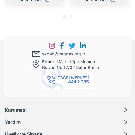
sedab@cagdas.org.tr
Ertuğrul Mah. Uğur Mumcu
Bulvarı No:17/3 Nilüfer Bursa
ÇAĞRI MERKEZİ
444 2 235
Kurumsal
Yardım
Üyelik ve Sipariş