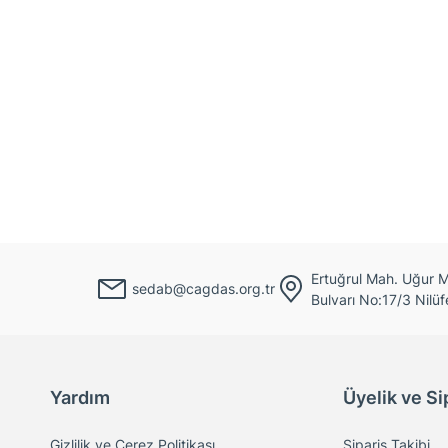
Ertuğrul Mah. Uğur
sedab@cagdas.org.tr
Bulvarı No:17/3 Nilüf
Yardım
Üyelik ve Si
Gizlilik ve Çerez Politikası
Sipariş Takibi