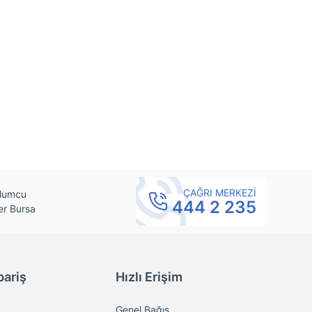
ÇAĞRI MERKEZİ
 Mumcu
444 2 235
er Bursa
pariş
Hızlı Erişim
Genel Bağış