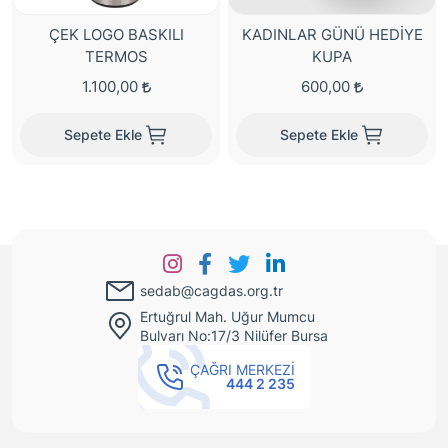
ÇEK LOGO BASKILI
KADINLAR GÜNÜ HEDİYE
TERMOS
KUPA
1.100,00
600,00
Sepete Ekle
Sepete Ekle
m Kooperatifi
sedab@cagdas.org.tr
Ertuğrul Mah. Uğur Mumcu
Bulvarı No:17/3 Nilüfer Bursa
ÇAĞRI MERKEZİ
444 2 235