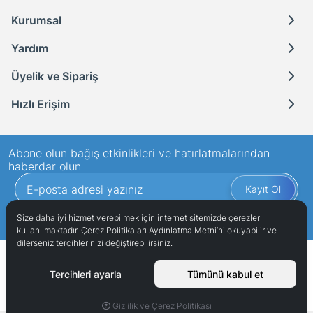
Kurumsal
Yardım
Üyelik ve Sipariş
Hızlı Erişim
Abone olun bağış etkinlikleri ve hatırlatmalarından
haberdar olun
Kayıt Ol
Gizlilik politikasını
okudum ve elektronik posta almayı kabul ediyorum.
Size daha iyi hizmet verebilmek için internet sitemizde çerezler
kullanılmaktadır. Çerez Politikaları Aydınlatma Metni’ni okuyabilir ve
dilerseniz tercihlerinizi değiştirebilirsiniz.
Çağdaş Eğitim Kooperatifi
Copyright © 2023
. Tüm hakları
saklıdır.
Tercihleri ayarla
Tümünü kabul et
Gizlilik ve Çerez Politikası