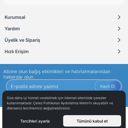
Kurumsal
Yardım
Üyelik ve Sipariş
Hızlı Erişim
Abone olun bağış etkinlikleri ve hatırlatmalarından
haberdar olun
Kayıt Ol
Gizlilik politikasını
okudum ve elektronik posta almayı kabul ediyorum.
Size daha iyi hizmet verebilmek için internet sitemizde çerezler
kullanılmaktadır. Çerez Politikaları Aydınlatma Metni’ni okuyabilir ve
dilerseniz tercihlerinizi değiştirebilirsiniz.
Çağdaş Eğitim Kooperatifi
Copyright © 2023
. Tüm hakları
saklıdır.
Tercihleri ayarla
Tümünü kabul et